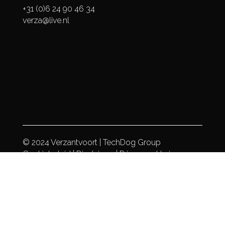
+31 (0)6 24 90 46 34
verza@live.nl
© 2024 Verzantvoort |
TechDog Group
Cookiebeleid
|
Disclaimer
|
Privacyverklaring